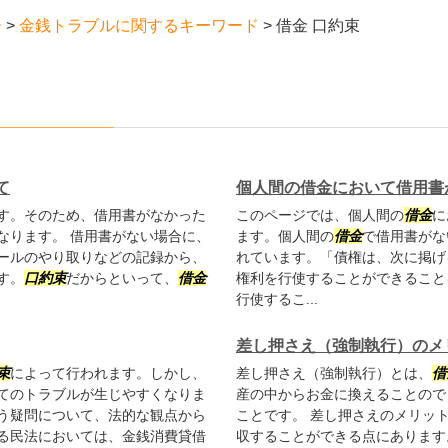
ー
>
金銭トラブルに関するキーワード
>
借金 口約束
て
個人間の借金において借用書
す。そのため、借用書がなかった
このページでは、個人間の
借金
に
なります。 借用書がない場合に、
ます。個人間の
借金
で借用書がな
ールのやり取りなどの記録から、
れています。「債権は、次に掲げ
す。
口約束
だからといって、
借金
権利を行使することができること
行使するこ...
差し押さえ（強制執行）のメ
束
によって行われます。しかし、
差し押さえ（強制執行）とは、
借
てのトラブルが生じやすくなりま
産の中からお金に換えることので
う疑問について、法的な観点から
ことです。 差し押さえのメリッ
る民法においては、金銭消費貸借
収することができる点にあります