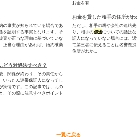
お金を有...
お金を貸した相手の住所がわ
約の事実が知られている場合であ
ただし、相手の親や会社の連絡先
係を証明する事実となります。そ
り、相手の
借金
についての話はな
破棄が正当な理由に基づいていな
証人になっていない場合には、返
、正当な理由があれば、婚約破棄
て第三者に伝えることは名誉毀損
住所がわか...
…どう対処法すべき？
後、関係が終わり、その責任から
、いったん連帯保証人になってし
が実情です。この記事では、元の
と、その際に注意すべきポイント
一覧に戻る