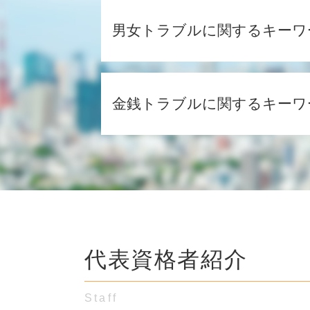
男女トラブルに関するキーワ
不倫相手 女性
美人局 慰謝料
金銭トラブルに関するキーワ
中絶 慰謝料
妊娠 慰謝料
通知書 弁護士
個人間 借金 借用書なし 時効
婚約 口約束 証拠
内容証明郵便 受け取り拒否
結婚詐欺 被害
時効 債権
浮気 証拠 写真
お金 貸し借り トラブル
婚約破棄 慰謝料 金額
お金 貸した 証拠 ない
既婚者 知らなかった
借金 返済 書類
妊娠中 婚約破棄
代表資格者紹介
友達 お金 貸し借り
内容証明 男女間トラブル
借金 取り立て 個人
同棲 慰謝料
元彼 お金返してくれない 音信不通
婚約破棄 精神的苦痛
Staff
民法 債権