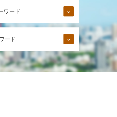
ーワード
ワード
士 相談 江東区
 新宿区
 江東区
宿区
談 新宿区
士 相談 豊島区
東区
 渋谷区
士 相談 新宿区
談 豊島区