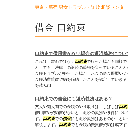
東京・新宿 男女トラブル・詐欺 相談センタ
借金 口約束
口約束で借用書がない場合の返済義務につい
これは、書面ではなく
口約束
で行った場合も同様で
としても、法律上の返済の義務を負っていることと
金銭トラブルが発生した場合、お金の送金履歴やメ
金銭消費貸借契約を締結したことを認定していきま
を踏み倒...
口約束での借金にも返済義務はある？
友人や知人間での金銭のやり取りは、しばしば
口約
借用書や契約書がないと、返済の義務や条件につい
す。
口約束
での
借金
にも返済義務はあるのか、とい
解説します。
口約束
でも金銭消費貸借契約は成立す