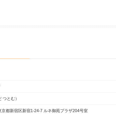
所
だ つとむ）
 東京都新宿区新宿1-24-7 ルネ御苑プラザ204号室