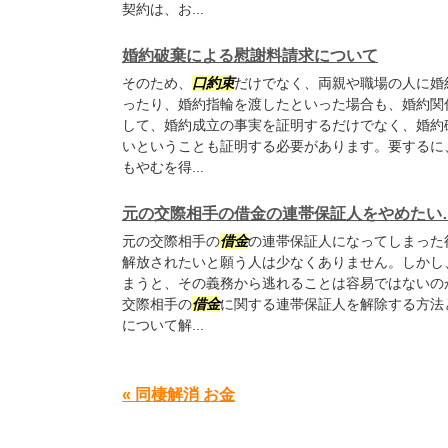
契約は、お...
婚約破棄による慰謝料請求について
そのため、
口約束
だけでなく、両親や職場の人に婚
ったり、婚約指輪を渡したといった場合も、婚約関
して、婚約成立の事実を証明するだけでなく、婚約
いということも証明する必要があります。要するに
もやむを得...
元の交際相手の借金の連帯保証人をやめたい
元の交際相手の
借金
の連帯保証人になってしまった
解放されたいと願う人は少なくありません。しかし
まうと、その義務から逃れることは容易ではないの
交際相手の
借金
に関する連帯保証人を解除する方法
について解...
« 同棲解消 お金