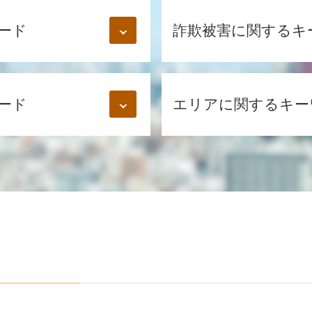
ード
詐欺被害に関するキ
スマホ 詐欺
詐欺 手口 種類
ード
エリアに関するキー
競馬ソフト 詐欺 手口
コールセンター 詐欺
振り込め詐欺 高齢者
個人間 金銭トラブル 弁護
ネット 振込 詐欺
男女トラブル 弁護士 相談
振り込め詐欺 被害
男女トラブル 弁護士 相談
オークション 詐欺 警察
婚約破棄 弁護士 相談 新
インターネット詐欺 手口
お金 貸し借り 弁護士 相
詐欺 刑事
個人間 金銭トラブル 弁護
示談 詐欺
婚約破棄 弁護士 相談 江
投資 詐欺被害
男女トラブル 弁護士 相談
特殊詐欺 手口 巧妙
個人間 金銭トラブル 弁護
パチンコ 攻略 詐欺
お金 貸し借り 弁護士 相