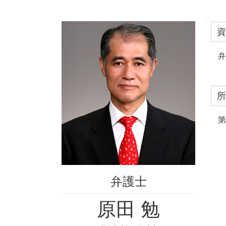
男女間トラブル 金銭
差し押さえ 方法
風俗トラブル 相談
督促状 無視
男女間トラブル 調停
資
未払い 時効
不貞行為 合意書
クレジットカード 勝手に使われた 恋
結婚詐欺 慰謝料
弁
消費者金融 取り立て
妻 不貞行為
同棲 別れ 金銭トラブル
貸した お金 住所がわからない
借金 時効 個人間
所
民事不介入 金銭トラブル
借用書 無効になる場合
第
弁護士
原田 勉