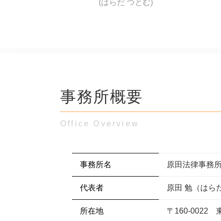
(はらだ つとむ)
事務所概要
Office Overview
事務所名
原田法律事務
代表者
原田 勉（はら
所在地
〒160-0022