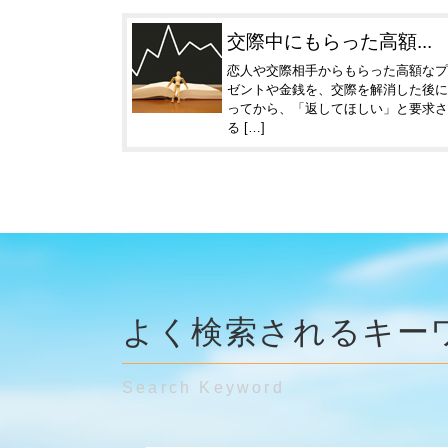
交際中にもらった高額...
恋人や交際相手からもらった高額なプ
ゼントや金銭を、交際を解消した後に
ってから、「返してほしい」と要求さ
る […]
よく検索されるキー
Search Keyword