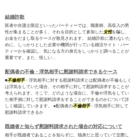
結婚詐欺
医者や弁護士限定といったパーティーでは、職業柄、高収入の男
性が集まることが多く、それを目的として参加した
女性
を騙し、
お金をだまし取るケースが散見されます。 結婚詐欺に遭わないた
めに、しっかりとした企業や機関が行っている婚活サイト・パー
ティーかを確認し、気になる方の身元をしっかりと調べることが
重要です。また、怪しい...
配偶者の不倫・浮気相手に慰謝料請求できるケース
■
不倫相手
・浮気相手に対する慰謝料請求とは配偶者が不倫もしく
は浮気をしていた場合、その相手に対して慰謝料請求することが
考えられます。そこで、どのような場合に、不倫や浮気をしてい
た相手側に対して慰謝料請求をすることができるのかについて詳
しく確認していきます。 ●配偶者の
不倫相手
・浮気相手に対して
慰謝料請求できるか
既婚者と知らず慰謝料請求された場合の対応について
相手が既婚者であることを知らずに、独身だと思っていて交際し