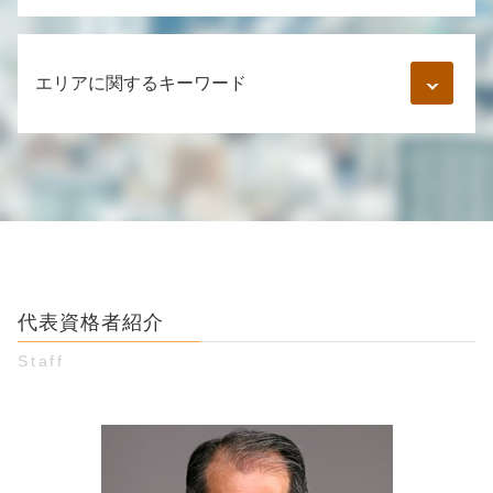
詐欺 通報
不貞行為 合意書
競馬ソフト 詐欺 手口
督促状 無視
既婚者 知らなかった
詐欺 方法
借金 返済 書類
婚約破棄 精神的苦痛
エリアに関するキーワード
特殊詐欺 手口 巧妙
金銭トラブル 口約束 返済義務
マッチングアプリ 詐欺
twitter 副業詐欺
督促状 内容証明
男女間トラブル 金銭
振り込め詐欺 警察
同棲 別れ 金銭トラブル
結婚詐欺 慰謝料
個人間 金銭トラブル 弁護士 相談 江東区
詐欺 手口 種類
友達 お金 貸し借り
通知書 弁護士
お金 貸し借り 弁護士 相談 江東区
ファンド 詐欺 手口
金銭トラブル 借用書なし
つきまとい 警察
婚約破棄 弁護士 相談 江東区
インターネット詐欺 手口
個人間融資 借りパク
不倫相手 女性
婚約破棄 弁護士 相談 新宿区
詐欺 刑事
借金 時効 個人間
婚約 口約束 証拠
お金 貸し借り 弁護士 相談 豊島区
インスタ 副業詐欺
クレジットカード 勝手に使われた 恋人
中絶 慰謝料
お金 貸し借り 弁護士 相談 渋谷区
スマホ 詐欺
元彼 お金返してくれない 音信不通
既婚者 騙された
代表資格者紹介
婚約破棄 弁護士 相談 渋谷区
ネット詐欺 被害
公正証書 強制執行
詐欺被害 弁護士 相談 渋谷区
ネット 振込 詐欺
Staff
金銭トラブルに強い弁護士 東京
男女トラブル 弁護士 相談 渋谷区
クレジット 詐欺 被害者
名義貸し 借金
詐欺被害 弁護士 相談 江東区
電話 詐欺 手口
内容証明郵便 受け取り拒否
個人間 金銭トラブル 弁護士 相談 豊島区
スマホ 登録 詐欺
取り立て 方法
個人間 金銭トラブル 弁護士 相談 渋谷区
お金の貸し借り 友人
詐欺被害 弁護士 相談 豊島区