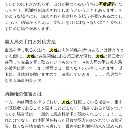
ていたのにもかかわらず、自分が気づかないうちに
不倫相手
とな
っており、慰謝料を請求されてしまうということもあります。そ
のような場合にも、請求された慰謝料を支払う必要があるのでし
ょうか。結論から言えば、支払わなければならない場合と支払わ
ずに済む場合があります。...
美人局の手口と対応方法
金品を脅し取る方法は、
女性
と肉体関係を持つ(あるいは持とうと
する)際に、
女性
と共謀関係にある第三者が現れ、
女性
と第三者が
共同して金品を脅し取るというものです。 ●美人局の手口美人局
の被害に遭ってしまう場面には、様々なものが考えられます。以
下に、具体例を挙げますので、確認していきましょう。①典型的
な美人局事例美人局...
貞操権の侵害とは
一方、肉体関係を持っており、
女性
が妊娠している場合や、相手
が既婚者であることを隠すにとどまらず、独身であると嘘をつい
ていた場合等は、一般的に慰謝料請求が認められるでしょう。こ
れだけでなく、肉体関係を持った経緯や双方のおかれている状況
等、様々な事情を総合考慮して、最終的に慰謝料請求が認められ