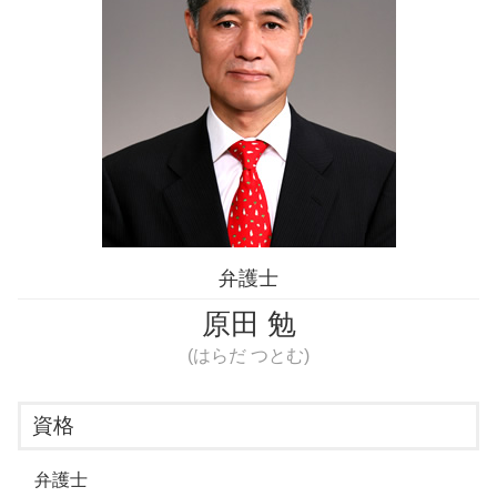
勝手に 連帯保証人
男女トラブル 弁護士 相談 江東区
時効 債権
個人間 金銭トラブル 弁護士 相談 新宿区
保証人 やめたい
お金 貸し借り 弁護士 相談 新宿区
男女トラブル 弁護士 相談 豊島区
婚約破棄 弁護士 相談 豊島区
男女トラブル 弁護士 相談 新宿区
詐欺被害 弁護士 相談 新宿区
弁護士
原田 勉
(はらだ つとむ)
資格
弁護士