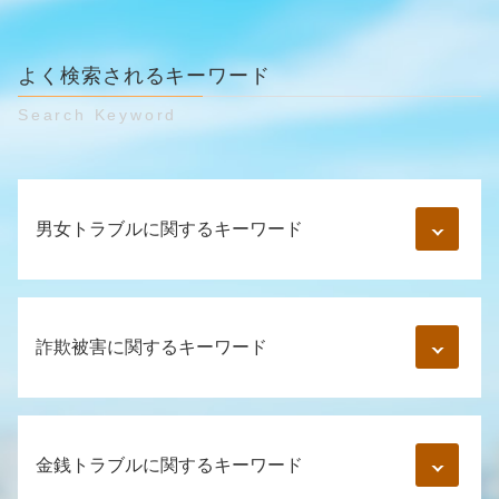
よく検索されるキーワード
Search Keyword
男女トラブルに関するキーワード
結婚詐欺 被害
妊娠中 婚約破棄
詐欺被害に関するキーワード
美人局 慰謝料
同棲 慰謝料
浮気 証拠 写真
詐欺罪 立件 難しい
男女間トラブル 調停
競馬 投資詐欺 手口
金銭トラブルに関するキーワード
弁護士 架空請求
裁判 詐欺
ロマンス詐欺 とは