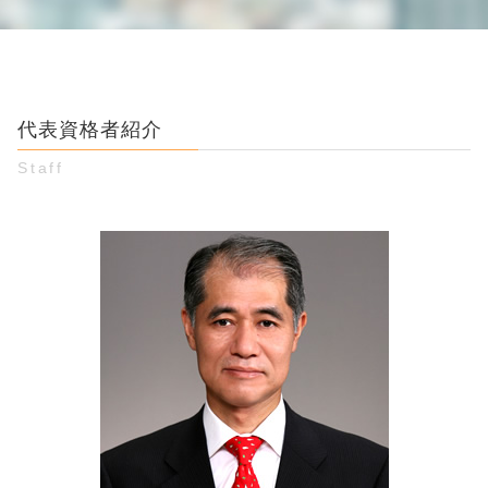
ワン クリック詐欺 通報
民法 債権
貞操権 侵害
お金 貸し借り 弁護士 相談 江東区
競馬ソフト 詐欺 手口
差し押さえ 方法
妻 不貞行為
男女トラブル 弁護士 相談 豊島区
振り込め詐欺 被害
借金 時効 個人間
不貞行為 合意書
詐欺被害 弁護士 相談 新宿区
インターネット詐欺 手口
時効 債権
男女間トラブル 金銭
お金 貸し借り 弁護士 相談 新宿区
振り込め詐欺 警察
金銭トラブルに強い弁護士 東京
婚約破棄 慰謝料 金額
代表資格者紹介
個人間 金銭トラブル 弁護士 相談 新宿区
詐欺 通報
同棲解消 お金
お金 貸し借り 弁護士 相談 渋谷区
クレジット 詐欺 被害者
Staff
金銭トラブル 借用書なし
詐欺被害 弁護士 相談 渋谷区
詐欺 手口 種類
消費者金融 取り立て
婚約破棄 弁護士 相談 江東区
ネット詐欺 被害
督促状 内容証明
婚約破棄 弁護士 相談 渋谷区
パチンコ 攻略 詐欺
取り立て 方法
詐欺被害 弁護士 相談 豊島区
個人間融資 借りパク
婚約破棄 弁護士 相談 新宿区
借金 返済 書類
個人間 金銭トラブル 弁護士 相談 豊島区
内容証明郵便 受け取り拒否
男女トラブル 弁護士 相談 渋谷区
貸したお金 返ってこない
個人間 金銭トラブル 弁護士 相談 江東区
婚約破棄 弁護士 相談 豊島区
お金 貸し借り 弁護士 相談 豊島区
男女トラブル 弁護士 相談 新宿区
詐欺被害 弁護士 相談 江東区