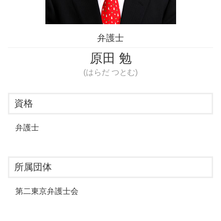
弁護士
原田 勉
(はらだ つとむ)
資格
弁護士
所属団体
第二東京弁護士会