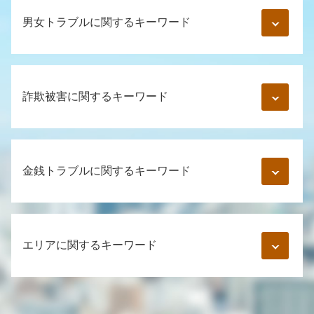
男女トラブルに関するキーワード
ロマンス詐欺 とは
風俗トラブル 相談
詐欺被害に関するキーワード
通知書 弁護士
マッチングアプリ 詐欺
既婚者 騙された
示談 詐欺
同棲 慰謝料
ネット 振込 詐欺
金銭トラブルに関するキーワード
dv 対処法
電話 詐欺 手口
婚約破棄 精神的苦痛
競馬 投資詐欺 手口
不倫相手 女性
詐欺罪 立件 難しい
クレジットカード 勝手に使われた 恋人
結婚詐欺 被害
振り込め詐欺 高齢者
同棲 別れ 金銭トラブル
妊娠中 婚約破棄
エリアに関するキーワード
詐欺 方法
借用書 無効になる場合
結婚詐欺 慰謝料
メール 詐欺
勝手に 連帯保証人
男女間トラブル 調停
ファンド 詐欺 手口
督促状 無視
内容証明 男女間トラブル
個人間 金銭トラブル 弁護士 相談 渋谷区
裁判 詐欺
知人 お金 貸し借り
つきまとい 警察
男女トラブル 弁護士 相談 江東区