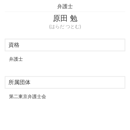
弁護士
原田 勉
(はらだ つとむ)
資格
弁護士
所属団体
第二東京弁護士会