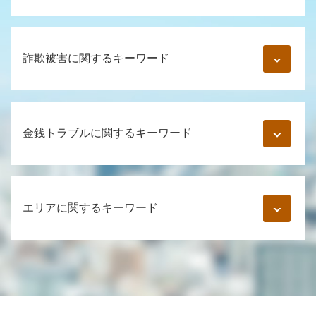
婚約破棄 慰謝料 金額
結婚詐欺 慰謝料
詐欺被害に関するキーワード
つきまとい 警察
dv 対処法
結婚詐欺 被害
インターネット詐欺 手口
マッチングアプリ 詐欺
スマホ 登録 詐欺
金銭トラブルに関するキーワード
美人局 慰謝料
詐欺被害 お金 返ってくる
婚約破棄 妊娠
詐欺 対応
風俗トラブル 相談
電話 詐欺 手口
個人間 借金 借用書なし 時効
内容証明 男女間トラブル
振り込め詐欺 口座番号
仮差押え 要件
妻 不貞行為
エリアに関するキーワード
振り込め詐欺 警察
クレジットカード 勝手に使われた 恋人
既婚者 騙された
振り込め詐欺 被害
内容証明郵便 受け取り拒否
男女間トラブル 調停
ネット 振込 詐欺
金銭トラブル 借用書なし
通知書 弁護士
お金 貸し借り 弁護士 相談 豊島区
パチンコ 攻略 詐欺
借金 取り立て 個人
男女間トラブル 金銭
個人間 金銭トラブル 弁護士 相談 渋谷区
詐欺罪 立件 難しい
借金 時効 個人間
浮気 証拠 写真
婚約破棄 弁護士 相談 江東区
twitter 副業詐欺
時効 債権
ロマンス詐欺 とは
詐欺被害 弁護士 相談 渋谷区
詐欺 種類