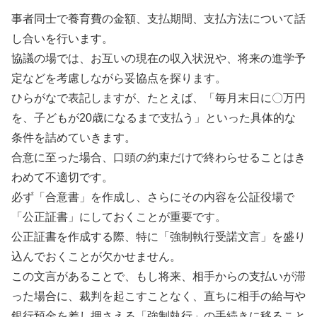
事者同士で養育費の金額、支払期間、支払方法について話
し合いを行います。
協議の場では、お互いの現在の収入状況や、将来の進学予
定などを考慮しながら妥協点を探ります。
ひらがなで表記しますが、たとえば、「毎月末日に〇万円
を、子どもが20歳になるまで支払う」といった具体的な
条件を詰めていきます。
合意に至った場合、口頭の約束だけで終わらせることはき
わめて不適切です。
必ず「合意書」を作成し、さらにその内容を公証役場で
「公正証書」にしておくことが重要です。
公正証書を作成する際、特に「強制執行受諾文言」を盛り
込んでおくことが欠かせません。
この文言があることで、もし将来、相手からの支払いが滞
った場合に、裁判を起こすことなく、直ちに相手の給与や
銀行預金を差し押さえる「強制執行」の手続きに移ること