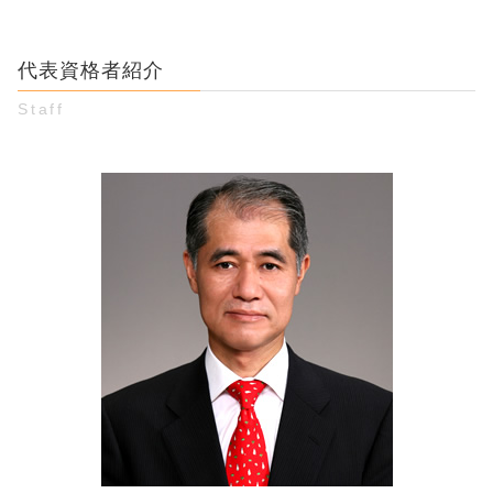
金銭トラブル 口約束 返済義務
既婚者 知らなかった
お金 貸し借り 弁護士 相談 江東区
クレジット 詐欺 被害者
友達 お金 貸し借り
妊娠中 婚約破棄
婚約破棄 弁護士 相談 渋谷区
オークション 詐欺 警察
貸した お金 住所がわからない
妊娠 慰謝料
代表資格者紹介
男女トラブル 弁護士 相談 渋谷区
示談 詐欺
名義貸し 借金
お金 貸し借り 弁護士 相談 渋谷区
ワン クリック詐欺 通報
Staff
借金 肩代わり
男女トラブル 弁護士 相談 豊島区
詐欺 手口 種類
督促状 無視
男女トラブル 弁護士 相談 新宿区
お金 詐欺
未払い 時効
婚約破棄 弁護士 相談 新宿区
コールセンター 詐欺
保証人 やめたい
詐欺被害 弁護士 相談 豊島区
同棲解消 お金
個人間 金銭トラブル 弁護士 相談 豊島区
お金 貸し借り トラブル
男女トラブル 弁護士 相談 江東区
個人間の金銭トラブル 裁判
詐欺被害 弁護士 相談 新宿区
差し押さえ 時効
婚約破棄 弁護士 相談 豊島区
詐欺被害 弁護士 相談 江東区
お金 貸し借り 弁護士 相談 新宿区
個人間 金銭トラブル 弁護士 相談 江東区
個人間 金銭トラブル 弁護士 相談 新宿区