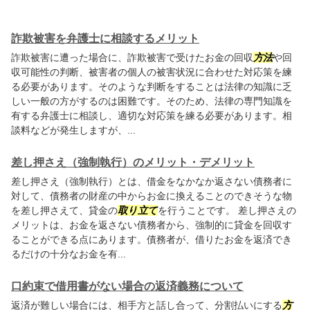
詐欺被害を弁護士に相談するメリット
詐欺被害に遭った場合に、詐欺被害で受けたお金の回収
方法
や回
収可能性の判断、被害者の個人の被害状況に合わせた対応策を練
る必要があります。そのような判断をすることは法律の知識に乏
しい一般の方がするのは困難です。そのため、法律の専門知識を
有する弁護士に相談し、適切な対応策を練る必要があります。相
談料などが発生しますが、...
差し押さえ（強制執行）のメリット・デメリット
差し押さえ（強制執行）とは、借金をなかなか返さない債務者に
対して、債務者の財産の中からお金に換えることのできそうな物
を差し押さえて、貸金の
取り立て
を行うことです。 差し押さえの
メリットは、お金を返さない債務者から、強制的に貸金を回収す
ることができる点にあります。債務者が、借りたお金を返済でき
るだけの十分なお金を有...
口約束で借用書がない場合の返済義務について
返済が難しい場合には、相手方と話し合って、分割払いにする
方