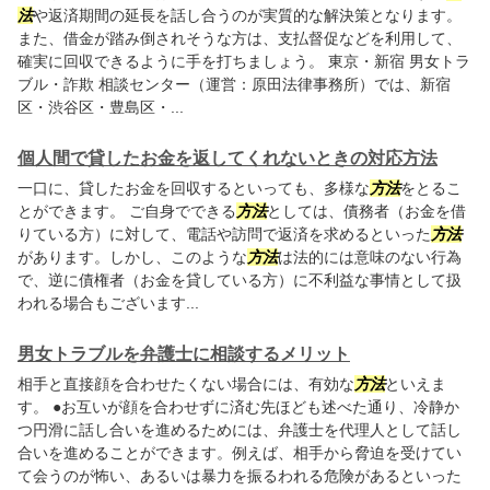
法
や返済期間の延長を話し合うのが実質的な解決策となります。
また、借金が踏み倒されそうな方は、支払督促などを利用して、
確実に回収できるように手を打ちましょう。 東京・新宿 男女トラ
ブル・詐欺 相談センター（運営：原田法律事務所）では、新宿
区・渋谷区・豊島区・...
個人間で貸したお金を返してくれないときの対応方法
一口に、貸したお金を回収するといっても、多様な
方法
をとるこ
とができます。 ご自身でできる
方法
としては、債務者（お金を借
りている方）に対して、電話や訪問で返済を求めるといった
方法
があります。しかし、このような
方法
は法的には意味のない行為
で、逆に債権者（お金を貸している方）に不利益な事情として扱
われる場合もございます...
男女トラブルを弁護士に相談するメリット
相手と直接顔を合わせたくない場合には、有効な
方法
といえま
す。 ●お互いが顔を合わせずに済む先ほども述べた通り、冷静か
つ円滑に話し合いを進めるためには、弁護士を代理人として話し
合いを進めることができます。例えば、相手から脅迫を受けてい
て会うのが怖い、あるいは暴力を振るわれる危険があるといった