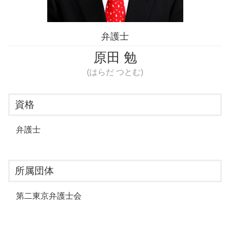
弁護士
原田 勉
(はらだ つとむ)
資格
弁護士
所属団体
第二東京弁護士会