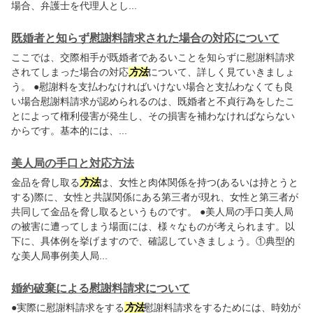
場合、弁護士を代理人とし...
既婚者と知らず慰謝料請求された場合の対応について
ここでは、交際相手が既婚者であるいことを知らずに慰謝料請求
されてしまった場合の対応
方法
について、詳しく見ていきましょ
う。 ●慰謝料を支払わなければいけない場合と支払わなくても良
い場合慰謝料請求が認められるのは、既婚者と不貞行為をしたこ
とによって権利侵害が発生し、その損害を補わなければならない
からです。基本的には、...
美人局の手口と対応方法
金品を脅し取る
方法
は、女性と肉体関係を持つ(あるいは持とうと
する)際に、女性と共謀関係にある第三者が現れ、女性と第三者が
共同して金品を脅し取るというものです。 ●美人局の手口美人局
の被害に遭ってしまう場面には、様々なものが考えられます。以
下に、具体例を挙げますので、確認していきましょう。①典型的
な美人局事例美人局...
婚約破棄による慰謝料請求について
●実際に慰謝料請求をする
方法
慰謝料請求をするためには、時効が