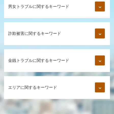
男女トラブルに関するキーワード
男女間トラブル 金銭
中絶 慰謝料
詐欺被害に関するキーワード
結婚詐欺 慰謝料
マッチングアプリ 詐欺
既婚者 騙された
詐欺罪 立件 難しい
内容証明 男女間トラブル
スマホ 登録 詐欺
金銭トラブルに関するキーワード
貞操権 侵害
保険 詐欺 手口
風俗トラブル 相談
振り込め詐欺 口座番号
妊娠 慰謝料
クレジット 詐欺 被害者
同棲 別れ 金銭トラブル
結婚詐欺 被害
ワン クリック詐欺 通報
個人間の金銭トラブル 裁判
ロマンス詐欺 とは
エリアに関するキーワード
示談 詐欺
借用書 無効になる場合
美人局 慰謝料
ネット 振込 詐欺
元彼 お金返してくれない 音信不通
通知書 弁護士
インスタ 副業詐欺
民法 債権
浮気 証拠 写真
詐欺被害 弁護士 相談 新宿区
コールセンター 詐欺
同棲解消 お金
同棲 慰謝料
男女トラブル 弁護士 相談 渋谷区
詐欺 種類