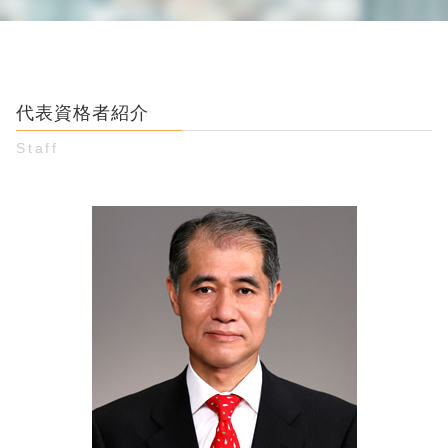
個人間 借金 借用書なし 時効
dv 対処法
詐欺被害 弁護士 相談 渋谷区
振り込め詐欺 高齢者
貸したお金 返ってこない
妻 不貞行為
お金 貸し借り 弁護士 相談 新宿区
スマホ 詐欺
知人 お金 貸し借り
婚約破棄 慰謝料 金額
個人間 金銭トラブル 弁護士 相談 江東区
お金 詐欺
クレジットカード 勝手に使われた 恋人
男女間トラブル 調停
お金 貸し借り 弁護士 相談 渋谷区
投資 詐欺被害
内容証明郵便 受け取り拒否
つきまとい 警察
代表資格者紹介
詐欺被害 弁護士 相談 豊島区
電話 詐欺 手口
個人間融資 借りパク
婚約破棄 弁護士 相談 江東区
詐欺被害 お金 返ってくる
Staff
借用書 書き方 個人
婚約破棄 弁護士 相談 豊島区
メール 詐欺
お金 貸し借り トラブル
個人間 金銭トラブル 弁護士 相談 新宿区
詐欺 方法
消費者金融 取り立て
お金 貸し借り 弁護士 相談 江東区
インターネット詐欺 手口
金銭トラブルに強い弁護士 東京
男女トラブル 弁護士 相談 豊島区
金銭トラブル 借用書なし
男女トラブル 弁護士 相談 新宿区
金銭トラブル 口約束 返済義務
婚約破棄 弁護士 相談 渋谷区
差し押さえ 方法
男女トラブル 弁護士 相談 江東区
借金 肩代わり
お金 貸し借り 弁護士 相談 豊島区
個人間 金銭トラブル 弁護士 相談 渋谷区
詐欺被害 弁護士 相談 江東区
婚約破棄 弁護士 相談 新宿区
個人間 金銭トラブル 弁護士 相談 豊島区