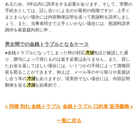
あるため、3年以内に請求をする必要があります。そして、実際の
手続きとしては、話し合いによるのが最初の段階ですが、上手く
まとまらない場合には内容郵便証明を送って慰謝料を請求しまし
ょう。また、当事者同士で上手くいかない場合には、慰謝料請求
調停を家庭裁判所に申...
男女間での金銭トラブルとなるケース
●金銭トラブルになってしまった時の対応
方法
先ほど確認した通
り、贈与によって得たものは返す必要はありません。また、貸し
たお金を返してほしい場合には、いくつかの手段によって債権回
収を図ることができます。例えば、メール等のやり取りや直接話
し合う等の
方法
もありますが、現実的でない場合には、内容証明
郵便を送る
方法
も効果的で...
« 同棲 別れ 金銭トラブル
金銭トラブル 口約束 返済義務 »
一覧に戻る