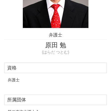
婚約破棄 弁護士 相談 渋谷区
婚約破棄 弁護士 相談 新宿区
弁護士
原田 勉
(はらだ つとむ)
資格
弁護士
所属団体