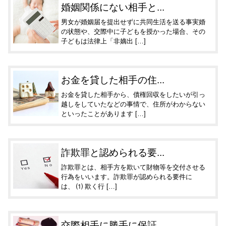
婚姻関係にない相手と...
男女が婚姻届を提出せずに共同生活を送る事実婚
の状態や、交際中に子どもを授かった場合、その
子どもは法律上「非嫡出 […]
お金を貸した相手の住...
お金を貸した相手から、債権回収をしたいが引っ
越しをしていたなどの事情で、住所がわからない
といったことがあります […]
詐欺罪と認められる要...
詐欺罪とは、相手方を欺いて財物等を交付させる
行為をいいます。詐欺罪が認められる要件に
は、 ⑴ 欺く行 […]
交際相手に勝手に保証...