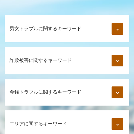
男女トラブルに関するキーワード
美人局 慰謝料
浮気 証拠 写真
詐欺被害に関するキーワード
妻 不貞行為
ロマンス詐欺 とは
妊娠中 婚約破棄
詐欺 種類
既婚者 知らなかった
インターネット詐欺 手口
金銭トラブルに関するキーワード
妊娠 慰謝料
裁判 詐欺
同棲 慰謝料
お金 詐欺
中絶 慰謝料
振り込め詐欺 警察
公正証書 強制執行
マッチングアプリ 詐欺
クレジット 詐欺 被害者
内容証明郵便 受け取り拒否
不貞行為 合意書
エリアに関するキーワード
保険 詐欺 手口
借用書 書き方 個人
通知書 弁護士
振り込め詐欺 高齢者