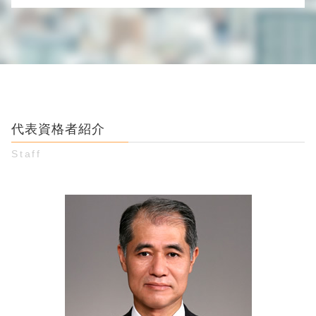
時効 債権
婚約破棄 妊娠
詐欺被害 お金 返ってくる
金銭トラブル 借用書なし
つきまとい 警察
男女トラブル 弁護士 相談 渋谷区
詐欺 刑事
お金 貸した 証拠 ない
男女間トラブル 調停
個人間 金銭トラブル 弁護士 相談 江東区
twitter 副業詐欺
個人間の金銭トラブル 裁判
結婚詐欺 慰謝料
個人間 金銭トラブル 弁護士 相談 渋谷区
ネット詐欺 被害
借金 返済 書類
既婚者 騙された
お金 貸し借り 弁護士 相談 江東区
ネット 振込 詐欺
友達 お金 貸し借り
弁護士 架空請求
個人間 金銭トラブル 弁護士 相談 豊島区
パチンコ 攻略 詐欺
同棲 別れ 金銭トラブル
婚約破棄 精神的苦痛
個人間 金銭トラブル 弁護士 相談 新宿区
メール 詐欺
民法 債権
不倫相手 女性
代表資格者紹介
詐欺被害 弁護士 相談 新宿区
競馬 投資詐欺 手口
借金 肩代わり
詐欺被害 弁護士 相談 渋谷区
コールセンター 詐欺
Staff
知人 お金 貸し借り
男女トラブル 弁護士 相談 新宿区
投資 詐欺被害
お金 貸して しつこい
婚約破棄 弁護士 相談 豊島区
ワン クリック詐欺 通報
差し押さえ 時効
お金 貸し借り 弁護士 相談 渋谷区
振り込め詐欺 口座番号
クレジットカード 勝手に使われた 恋人
詐欺被害 弁護士 相談 豊島区
保証人 やめたい
婚約破棄 弁護士 相談 江東区
お金の貸し借り 友人
詐欺被害 弁護士 相談 江東区
未払い 時効
男女トラブル 弁護士 相談 江東区
金銭トラブル 口約束 返済義務
お金 貸し借り 弁護士 相談 豊島区
お金 貸し借り 弁護士 相談 新宿区
男女トラブル 弁護士 相談 豊島区