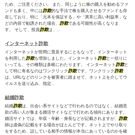
ため、ご注意ください。 また、同じように株の購入を勧めるファ
ンドも多く、中には
詐欺
的な手法で株を購入させるファンドも存
在しており、特に「元本を保証する」や「異常に高い利益率」な
どの内容で勧誘された場合、
詐欺
である可能性が高くなりま
す。 そして、投資
詐欺
は、...
インターネット詐欺
インターネットが世間に普及するにともなって、インターネット
を利用した
詐欺
も増加しました。インターネット
詐欺
と一括りに
いっても、その種類は多岐にわたります。 インターネット
詐欺
と
して特に有名なのはワンクリック
詐欺
です。ワンクリック
詐欺
は、URLなどのリンクを被害者に踏ませて、ネット上を介してウ
イルスを送り込み、指定...
結婚詐欺
結婚
詐欺
は、出会い系サイトなどで行われるのではなく、結婚意
欲の高い人が集まる婚活サイトなどで行われる傾向にあります。
婚活サイトでは、年収・年齢・身長などが記載されますが、
詐欺
師は虚偽の記載をする場合がほとんどです。ネット上でやり取り
をするため、話している相手の情報が本当にあっているのかを確