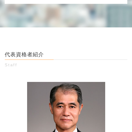
仮差押え 要件
妻 不貞行為
メール 詐欺
借金 口約束
妊娠中 婚約破棄
婚約破棄 弁護士 相談 豊島区
裁判 詐欺
差し押さえ 方法
既婚者 知らなかった
男女トラブル 弁護士 相談 渋谷区
オークション 詐欺 警察
時効 債権
内容証明 男女間トラブル
個人間 金銭トラブル 弁護士 相談 江東区
電話 詐欺 手口
未払い 時効
男女間トラブル 金銭
詐欺被害 弁護士 相談 江東区
詐欺罪 立件 難しい
保証人 やめたい
ロマンス詐欺 とは
男女トラブル 弁護士 相談 新宿区
お金 詐欺
督促状 無視
結婚詐欺 被害
個人間 金銭トラブル 弁護士 相談 新宿区
競馬 投資詐欺 手口
借金 肩代わり
同棲 慰謝料
代表資格者紹介
詐欺被害 弁護士 相談 新宿区
示談 詐欺
消費者金融 取り立て
お金 貸し借り 弁護士 相談 豊島区
ネット 振込 詐欺
Staff
借用書 書き方 個人
詐欺被害 弁護士 相談 渋谷区
パチンコ 攻略 詐欺
取り立て 方法
お金 貸し借り 弁護士 相談 江東区
インターネット詐欺 手口
民法 債権
男女トラブル 弁護士 相談 豊島区
競馬ソフト 詐欺 手口
お金 貸し借り トラブル
お金 貸し借り 弁護士 相談 渋谷区
金銭 貸し借り 法律
婚約破棄 弁護士 相談 新宿区
お金の貸し借り 友人
お金 貸し借り 弁護士 相談 新宿区
借金 時効 個人間
個人間 金銭トラブル 弁護士 相談 渋谷区
貸したお金 返ってこない
個人間 金銭トラブル 弁護士 相談 豊島区
男女トラブル 弁護士 相談 江東区