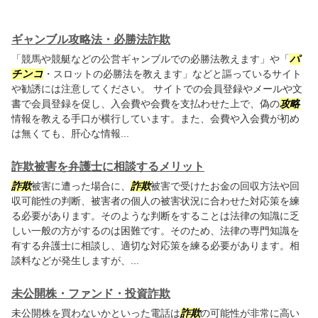
ギャンブル攻略法・必勝法詐欺
「競馬や競艇などの公営ギャンブルでの必勝法教えます」や「
パ
チンコ
・スロットの必勝法を教えます」などと謳っているサイト
や勧誘には注意してください。 サイトでの会員登録やメールや文
書で会員登録を促し、入会費や会費を支払わせた上で、偽の
攻略
情報を教える手口が横行しています。また、会費や入会費が初め
は無くても、肝心な情報...
詐欺被害を弁護士に相談するメリット
詐欺
被害に遭った場合に、
詐欺
被害で受けたお金の回収方法や回
収可能性の判断、被害者の個人の被害状況に合わせた対応策を練
る必要があります。そのような判断をすることは法律の知識に乏
しい一般の方がするのは困難です。そのため、法律の専門知識を
有する弁護士に相談し、適切な対応策を練る必要があります。相
談料などが発生しますが、...
未公開株・ファンド・投資詐欺
未公開株を買わないかといった電話は
詐欺
の可能性が非常に高い