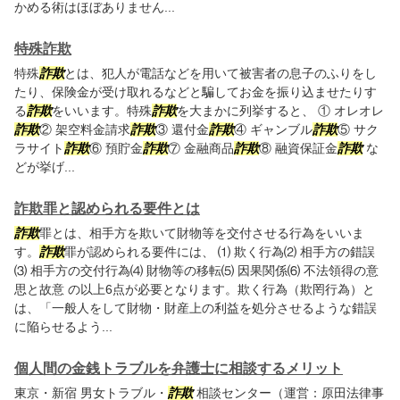
かめる術はほぼありません...
特殊詐欺
特殊
詐欺
とは、犯人が電話などを用いて被害者の息子のふりをし
たり、保険金が受け取れるなどと騙してお金を振り込ませたりす
る
詐欺
をいいます。特殊
詐欺
を大まかに列挙すると、 ① オレオレ
詐欺
② 架空料金請求
詐欺
③ 還付金
詐欺
④ ギャンブル
詐欺
⑤ サク
ラサイト
詐欺
⑥ 預貯金
詐欺
⑦ 金融商品
詐欺
⑧ 融資保証金
詐欺
な
どが挙げ...
詐欺罪と認められる要件とは
詐欺
罪とは、相手方を欺いて財物等を交付させる行為をいいま
す。
詐欺
罪が認められる要件には、 ⑴ 欺く行為⑵ 相手方の錯誤
⑶ 相手方の交付行為⑷ 財物等の移転⑸ 因果関係⑹ 不法領得の意
思と故意 の以上6点が必要となります。欺く行為（欺罔行為）と
は、「一般人をして財物・財産上の利益を処分させるような錯誤
に陥らせるよう...
個人間の金銭トラブルを弁護士に相談するメリット
東京・新宿 男女トラブル・
詐欺
相談センター（運営：原田法律事