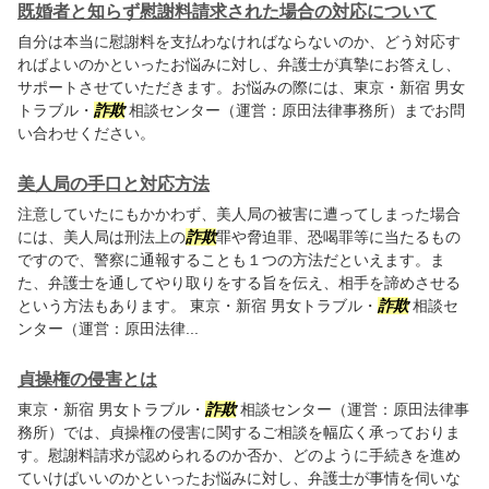
既婚者と知らず慰謝料請求された場合の対応について
自分は本当に慰謝料を支払わなければならないのか、どう対応す
ればよいのかといったお悩みに対し、弁護士が真摯にお答えし、
サポートさせていただきます。お悩みの際には、東京・新宿 男女
トラブル・
詐欺
相談センター（運営：原田法律事務所）までお問
い合わせください。
美人局の手口と対応方法
注意していたにもかかわず、美人局の被害に遭ってしまった場合
には、美人局は刑法上の
詐欺
罪や脅迫罪、恐喝罪等に当たるもの
ですので、警察に通報することも１つの方法だといえます。ま
た、弁護士を通してやり取りをする旨を伝え、相手を諦めさせる
という方法もあります。 東京・新宿 男女トラブル・
詐欺
相談セ
ンター（運営：原田法律...
貞操権の侵害とは
東京・新宿 男女トラブル・
詐欺
相談センター（運営：原田法律事
務所）では、貞操権の侵害に関するご相談を幅広く承っておりま
す。慰謝料請求が認められるのか否か、どのように手続きを進め
ていけばいいのかといったお悩みに対し、弁護士が事情を伺いな