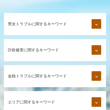
男女トラブルに関するキーワード
風俗トラブル 相談
美人局 慰謝料
詐欺被害に関するキーワード
男女間トラブル 調停
婚約破棄 精神的苦痛
中絶 慰謝料
スマホ 詐欺
弁護士 架空請求
振り込め詐欺 被害
金銭トラブルに関するキーワード
婚約破棄 慰謝料 金額
ネット詐欺 被害
通知書 弁護士
保険 詐欺 手口
浮気 証拠 写真
特殊詐欺 手口 巧妙
督促状 内容証明
不貞行為 合意書
詐欺被害 お金 返ってくる
金銭トラブルに強い弁護士 東京
マッチングアプリ 詐欺
エリアに関するキーワード
コールセンター 詐欺
知人 お金 貸し借り
既婚者 騙された
詐欺 通報