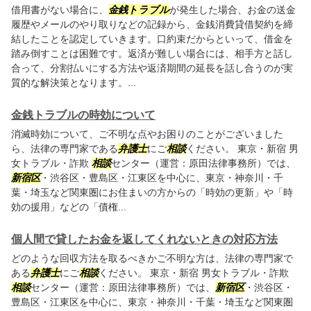
借用書がない場合に、
金銭トラブル
が発生した場合、お金の送金
履歴やメールのやり取りなどの記録から、金銭消費貸借契約を締
結したことを認定していきます。口約束だからといって、借金を
踏み倒すことは困難です。返済が難しい場合には、相手方と話し
合って、分割払いにする方法や返済期間の延長を話し合うのが実
質的な解決策となります。...
金銭トラブルの時効について
消滅時効について、ご不明な点やお困りのことがございました
ら、法律の専門家である
弁護士
にご
相談
ください。 東京・新宿 男
女トラブル・詐欺
相談
センター（運営：原田法律事務所）では、
新宿区
・渋谷区・豊島区・江東区を中心に、東京・神奈川・千
葉・埼玉など関東圏にお住まいの方からの「時効の更新」や「時
効の援用」などの「債権...
個人間で貸したお金を返してくれないときの対応方法
どのような回収方法を取るべきかご不明な方は、法律の専門家で
ある
弁護士
にご
相談
ください。 東京・新宿 男女トラブル・詐欺
相談
センター（運営：原田法律事務所）では、
新宿区
・渋谷区・
豊島区・江東区を中心に、東京・神奈川・千葉・埼玉など関東圏