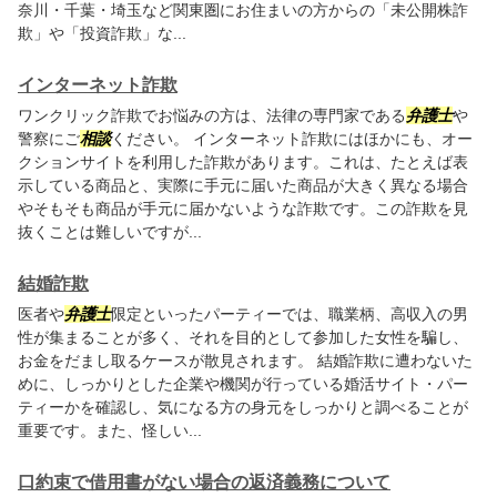
奈川・千葉・埼玉など関東圏にお住まいの方からの「未公開株詐
欺」や「投資詐欺」な...
インターネット詐欺
ワンクリック詐欺でお悩みの方は、法律の専門家である
弁護士
や
警察にご
相談
ください。 インターネット詐欺にはほかにも、オー
クションサイトを利用した詐欺があります。これは、たとえば表
示している商品と、実際に手元に届いた商品が大きく異なる場合
やそもそも商品が手元に届かないような詐欺です。この詐欺を見
抜くことは難しいですが...
結婚詐欺
医者や
弁護士
限定といったパーティーでは、職業柄、高収入の男
性が集まることが多く、それを目的として参加した女性を騙し、
お金をだまし取るケースが散見されます。 結婚詐欺に遭わないた
めに、しっかりとした企業や機関が行っている婚活サイト・パー
ティーかを確認し、気になる方の身元をしっかりと調べることが
重要です。また、怪しい...
口約束で借用書がない場合の返済義務について