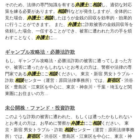
そのため、法律の専門知識を有する
弁護士
に
相談
し、適切な対応
策を練る必要があります。
相談
料などが発生しますが、全体的に
見た場合、
弁護士
に
相談
したほうが金銭の回収を効率的・効果的
に行うことができます。 また、
弁護士
に詐欺被害の金銭回収等を
依頼した場合、一任することができ、被害に遭われた方の手を煩
わすことなく、
弁護士
に...
ギャンブル攻略法・必勝法詐欺
もし、ギャンブル攻略法・必勝法詐欺の被害に遭ってしまった方
や、被害に遭ったかもしれないとお考えの方は、警察や法律の専
門家である
弁護士
にご
相談
ください。 東京・新宿 男女トラブル・
詐欺
相談
センター（運営：原田法律事務所）では、
新宿区
・渋谷
区・豊島区・江東区を中心に、東京・神奈川・千葉・埼玉など関
東圏にお住まいの方...
未公開株・ファンド・投資詐欺
このような詐欺の被害に遭われた、もしくは遭ったかもしれない
とお考えの方は、お早めに警察か
弁護士
にご
相談
ください。 東
京・新宿 男女トラブル・詐欺
相談
センター（運営：原田法律事務
所）では、
新宿区
・渋谷区・豊島区・江東区を中心に、東京・神