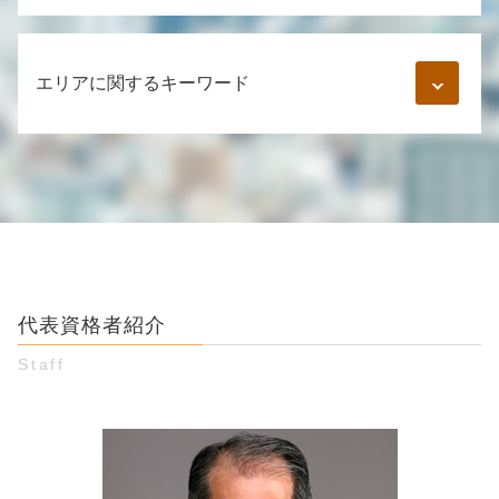
クレジット 詐欺 被害者
婚約破棄 精神的苦痛
パチンコ 攻略 詐欺
督促状 内容証明
婚約 口約束 証拠
オークション 詐欺 警察
内容証明郵便 受け取り拒否
男女間トラブル 調停
エリアに関するキーワード
示談 詐欺
お金の貸し借り 友人
つきまとい 警察
詐欺罪 立件 難しい
金銭トラブル 口約束 返済義務
ロマンス詐欺 とは
振り込め詐欺 警察
同棲解消 お金
浮気 証拠 写真
お金 貸し借り 弁護士 相談 豊島区
投資 詐欺被害
お金 貸し借り トラブル
結婚詐欺 被害
お金 貸し借り 弁護士 相談 渋谷区
ネット詐欺 被害
民事不介入 金銭トラブル
既婚者 知らなかった
詐欺被害 弁護士 相談 新宿区
ネット 振込 詐欺
貸したお金 返ってこない
美人局 慰謝料
お金 貸し借り 弁護士 相談 新宿区
インスタ 副業詐欺
お金 貸した 証拠 ない
不貞行為 合意書
婚約破棄 弁護士 相談 新宿区
詐欺 通報
借金 口約束
結婚詐欺 慰謝料
個人間 金銭トラブル 弁護士 相談 江東区
スマホ 詐欺
金銭トラブルに強い弁護士 東京
貞操権 侵害
代表資格者紹介
男女トラブル 弁護士 相談 渋谷区
インターネット詐欺 手口
友達 お金 貸し借り
婚約破棄 弁護士 相談 渋谷区
ファンド 詐欺 手口
Staff
取り立て 方法
婚約破棄 弁護士 相談 江東区
詐欺被害 お金 返ってくる
金銭 貸し借り 法律
男女トラブル 弁護士 相談 新宿区
裁判 詐欺
金銭トラブル 借用書なし
個人間 金銭トラブル 弁護士 相談 豊島区
競馬 投資詐欺 手口
個人間 借金 借用書なし 時効
詐欺被害 弁護士 相談 江東区
時効 債権
お金 貸し借り 弁護士 相談 江東区