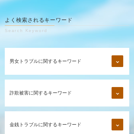
よく検索されるキーワード
Search Keyword
男女トラブルに関するキーワード
妊娠 慰謝料
風俗トラブル 相談
詐欺被害に関するキーワード
婚約破棄 慰謝料 金額
dv 対処法
内容証明 男女間トラブル
詐欺 対応
不倫相手 女性
詐欺 種類
金銭トラブルに関するキーワード
中絶 慰謝料
詐欺 手口 種類
同棲 慰謝料