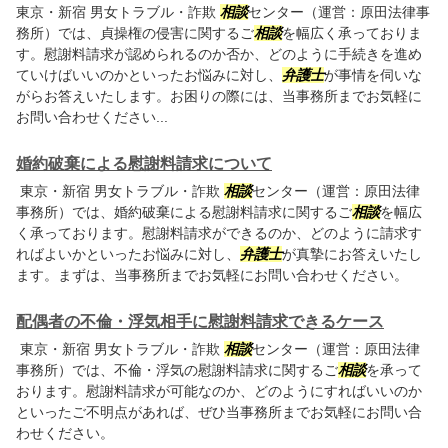
東京・新宿 男女トラブル・詐欺
相談
センター（運営：原田法律事
務所）では、貞操権の侵害に関するご
相談
を幅広く承っておりま
す。慰謝料請求が認められるのか否か、どのように手続きを進め
ていけばいいのかといったお悩みに対し、
弁護士
が事情を伺いな
がらお答えいたします。お困りの際には、当事務所までお気軽に
お問い合わせください...
婚約破棄による慰謝料請求について
東京・新宿 男女トラブル・詐欺
相談
センター（運営：原田法律
事務所）では、婚約破棄による慰謝料請求に関するご
相談
を幅広
く承っております。慰謝料請求ができるのか、どのように請求す
ればよいかといったお悩みに対し、
弁護士
が真摯にお答えいたし
ます。まずは、当事務所までお気軽にお問い合わせください。
配偶者の不倫・浮気相手に慰謝料請求できるケース
東京・新宿 男女トラブル・詐欺
相談
センター（運営：原田法律
事務所）では、不倫・浮気の慰謝料請求に関するご
相談
を承って
おります。慰謝料請求が可能なのか、どのようにすればいいのか
といったご不明点があれば、ぜひ当事務所までお気軽にお問い合
わせください。