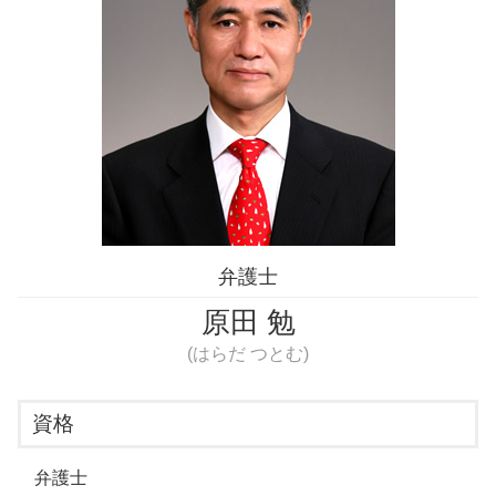
個人間の金銭トラブル 裁判
個人間 金銭トラブル 弁護士 相談 渋谷区
クレジットカード 勝手に使われた 恋人
男女トラブル 弁護士 相談 豊島区
差し押さえ 時効
婚約破棄 弁護士 相談 豊島区
個人間 金銭トラブル 弁護士 相談 新宿区
男女トラブル 弁護士 相談 江東区
詐欺被害 弁護士 相談 豊島区
詐欺被害 弁護士 相談 渋谷区
弁護士
原田 勉
(はらだ つとむ)
資格
弁護士