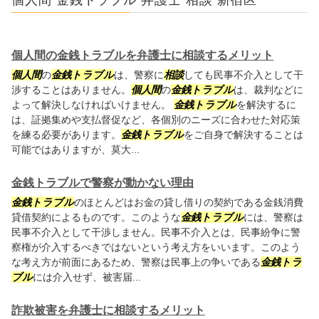
個人間の金銭トラブルを弁護士に相談するメリット
個人間
の
金銭トラブル
は、警察に
相談
しても民事不介入として干
渉することはありません。
個人間
の
金銭トラブル
は、裁判などに
よって解決しなければいけません。
金銭トラブル
を解決するに
は、証拠集めや支払督促など、各個別のニーズに合わせた対応策
を練る必要があります。
金銭トラブル
をご自身で解決することは
可能ではありますが、莫大...
金銭トラブルで警察が動かない理由
金銭トラブル
のほとんどはお金の貸し借りの契約である金銭消費
貸借契約によるものです。このような
金銭トラブル
には、警察は
民事不介入として干渉しません。民事不介入とは、民事紛争に警
察権が介入するべきではないという考え方をいいます。このよう
な考え方が前面にあるため、警察は民事上の争いである
金銭トラ
ブル
には介入せず、被害届...
詐欺被害を弁護士に相談するメリット