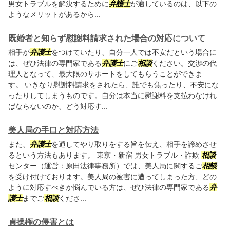
男女トラブルを解決するために
弁護士
が適しているのは、以下の
ようなメリットがあるから...
既婚者と知らず慰謝料請求された場合の対応について
相手が
弁護士
をつけていたり、自分一人では不安だという場合に
は、ぜひ法律の専門家である
弁護士
にご
相談
ください。交渉の代
理人となって、最大限のサポートをしてもらうことができま
す。 いきなり慰謝料請求をされたら、誰でも焦ったり、不安にな
ったりしてしまうものです。自分は本当に慰謝料を支払わなけれ
ばならないのか、どう対応す...
美人局の手口と対応方法
また、
弁護士
を通してやり取りをする旨を伝え、相手を諦めさせ
るという方法もあります。 東京・新宿 男女トラブル・詐欺
相談
センター（運営：原田法律事務所）では、美人局に関するご
相談
を受け付けております。美人局の被害に遭ってしまった方、どの
ように対応すべきか悩んでいる方は、ぜひ法律の専門家である
弁
護士
までご
相談
くださ...
貞操権の侵害とは