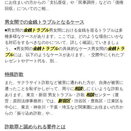
にお住まいの方からの「支払督促」や「民事調停」などの「債権
回収」についてのご相...
男女間での金銭トラブルとなるケース
■男女間の
金銭トラブル
男女間における金銭を巡るトラブルは多
種多様なケースがあります。ここでは、どのような場合にいかな
る対応をするべきなのかについて、詳しく確認していきましょ
う。 ●男女間の
金銭トラブル
の具体的なケース男女間の
金銭トラ
ブル
には、以下のようなケースがあります。・交際中にくれたプ
レゼントやデート代を、別...
特殊詐欺
また、サクラサイト詐欺など被害に遭われた方が、自身が被害に
遭ったことを恥ずかしがって、周りに
相談
しにくいような詐欺も
あります。 東京・新宿 男女トラブル・詐欺
相談
センター（運
営：原田法律事務所）では、
新宿区
・渋谷区・豊島区・江東区を
中心に、東京・神奈川・千葉・埼玉など関東圏にお住まいの方か
らの「振り込め詐欺」や...
詐欺罪と認められる要件とは