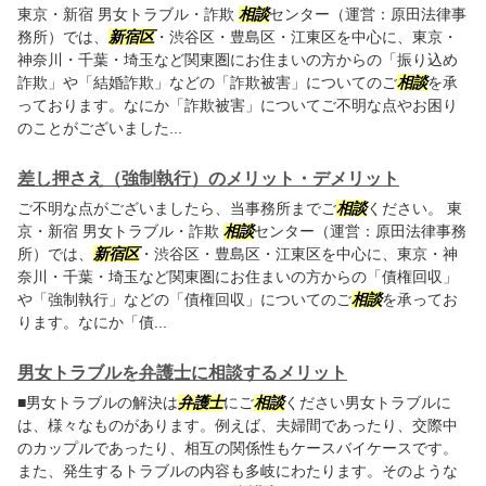
東京・新宿 男女トラブル・詐欺
相談
センター（運営：原田法律事
務所）では、
新宿区
・渋谷区・豊島区・江東区を中心に、東京・
神奈川・千葉・埼玉など関東圏にお住まいの方からの「振り込め
詐欺」や「結婚詐欺」などの「詐欺被害」についてのご
相談
を承
っております。なにか「詐欺被害」についてご不明な点やお困り
のことがございました...
差し押さえ（強制執行）のメリット・デメリット
ご不明な点がございましたら、当事務所までご
相談
ください。 東
京・新宿 男女トラブル・詐欺
相談
センター（運営：原田法律事務
所）では、
新宿区
・渋谷区・豊島区・江東区を中心に、東京・神
奈川・千葉・埼玉など関東圏にお住まいの方からの「債権回収」
や「強制執行」などの「債権回収」についてのご
相談
を承ってお
ります。なにか「債...
男女トラブルを弁護士に相談するメリット
■男女トラブルの解決は
弁護士
にご
相談
ください男女トラブルに
は、様々なものがあります。例えば、夫婦間であったり、交際中
のカップルであったり、相互の関係性もケースバイケースです。
また、発生するトラブルの内容も多岐にわたります。そのような