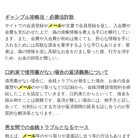
ギャンブル攻略法・必勝法詐欺
サイトでの会員登録や
メール
や文書で会員登録を促し、入会費や
会費を支払わせた上で、偽の攻略情報を教える手口が横行してい
ます。また、会費や入会費が初めは無くても、肝心な情報を手に
入れるためには高額な課金を要求するような手口もあります。業
者は、偽の情報を流し高額なお金をだまし取った後、行方を消す
ため、お金の回収が難しい...
口約束で借用書がない場合の返済義務について
借用書がない場合に、金銭トラブルが発生した場合、お金の送金
履歴や
メール
のやり取りなどの記録から、金銭消費貸借契約を締
結したことを認定していきます。口約束だからといって、借金を
踏み倒すことは困難です。返済が難しい場合には、相手方と話し
合って、分割払いにする方法や返済期間の延長を話し合うのが実
質的な解決策となります。...
男女間での金銭トラブルとなるケース
例えば、
メール
等のやり取りや直接話し合う等の方法もあります