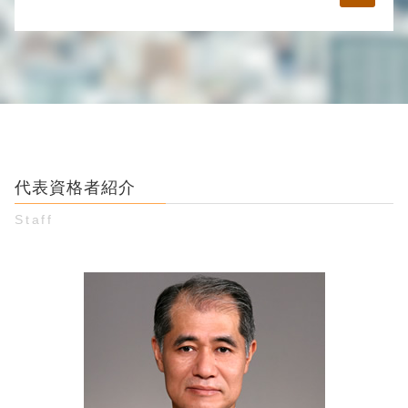
督促状 内容証明
不貞行為 合意書
twitter 副業詐欺
金銭トラブル 口約束 返済義務
男女間トラブル 調停
お金 詐欺
金銭トラブル 借用書なし
通知書 弁護士
男女トラブル 弁護士 相談 豊島区
詐欺 通報
未払い 時効
ロマンス詐欺 とは
男女トラブル 弁護士 相談 渋谷区
パチンコ 攻略 詐欺
時効 債権
dv 対処法
個人間 金銭トラブル 弁護士 相談 江東区
投資 詐欺被害
借用書 無効になる場合
美人局 慰謝料
婚約破棄 弁護士 相談 渋谷区
振り込め詐欺 警察
民法 債権
婚約破棄 妊娠
詐欺被害 弁護士 相談 豊島区
詐欺 対応
友達 お金 貸し借り
浮気 証拠 写真
個人間 金銭トラブル 弁護士 相談 豊島区
メール 詐欺
借用書 書き方 個人
妊娠 慰謝料
代表資格者紹介
お金 貸し借り 弁護士 相談 江東区
コールセンター 詐欺
借金 肩代わり
婚約破棄 弁護士 相談 新宿区
保険 詐欺 手口
Staff
借金 取り立て 個人
お金 貸し借り 弁護士 相談 豊島区
詐欺 手口 種類
個人間融資 借りパク
婚約破棄 弁護士 相談 豊島区
詐欺 種類
勝手に 連帯保証人
詐欺被害 弁護士 相談 江東区
インターネット詐欺 手口
貸した お金 住所がわからない
お金 貸し借り 弁護士 相談 新宿区
金銭 貸し借り 法律
詐欺被害 弁護士 相談 新宿区
名義貸し 借金
個人間 金銭トラブル 弁護士 相談 新宿区
金銭トラブル 内容証明
個人間 金銭トラブル 弁護士 相談 渋谷区
お金 貸した 証拠 ない
お金 貸し借り 弁護士 相談 渋谷区
詐欺被害 弁護士 相談 渋谷区