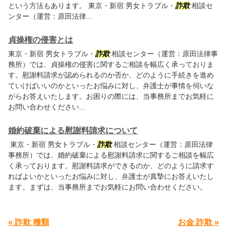
という方法もあります。 東京・新宿 男女トラブル・
詐欺
相談セ
ンター（運営：原田法律...
貞操権の侵害とは
東京・新宿 男女トラブル・
詐欺
相談センター（運営：原田法律事
務所）では、貞操権の侵害に関するご相談を幅広く承っておりま
す。慰謝料請求が認められるのか否か、どのように手続きを進め
ていけばいいのかといったお悩みに対し、弁護士が事情を伺いな
がらお答えいたします。お困りの際には、当事務所までお気軽に
お問い合わせください...
婚約破棄による慰謝料請求について
東京・新宿 男女トラブル・
詐欺
相談センター（運営：原田法律
事務所）では、婚約破棄による慰謝料請求に関するご相談を幅広
く承っております。慰謝料請求ができるのか、どのように請求す
ればよいかといったお悩みに対し、弁護士が真摯にお答えいたし
ます。まずは、当事務所までお気軽にお問い合わせください。
« 詐欺 種類
お金 詐欺 »