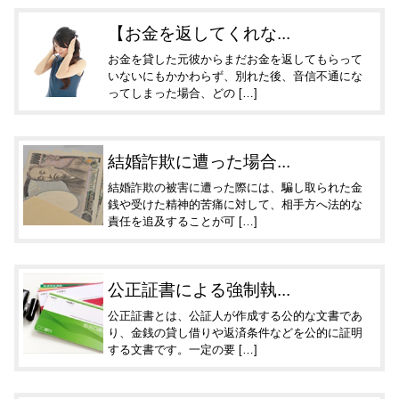
【お金を返してくれな...
お金を貸した元彼からまだお金を返してもらって
いないにもかかわらず、別れた後、音信不通にな
ってしまった場合、どの […]
結婚詐欺に遭った場合...
結婚詐欺の被害に遭った際には、騙し取られた金
銭や受けた精神的苦痛に対して、相手方へ法的な
責任を追及することが可 […]
公正証書による強制執...
公正証書とは、公証人が作成する公的な文書であ
り、金銭の貸し借りや返済条件などを公的に証明
する文書です。一定の要 […]