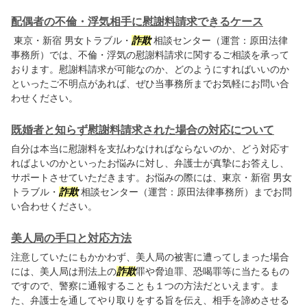
配偶者の不倫・浮気相手に慰謝料請求できるケース
東京・新宿 男女トラブル・
詐欺
相談センター（運営：原田法律
事務所）では、不倫・浮気の慰謝料請求に関するご相談を承って
おります。慰謝料請求が可能なのか、どのようにすればいいのか
といったご不明点があれば、ぜひ当事務所までお気軽にお問い合
わせください。
既婚者と知らず慰謝料請求された場合の対応について
自分は本当に慰謝料を支払わなければならないのか、どう対応す
ればよいのかといったお悩みに対し、弁護士が真摯にお答えし、
サポートさせていただきます。お悩みの際には、東京・新宿 男女
トラブル・
詐欺
相談センター（運営：原田法律事務所）までお問
い合わせください。
美人局の手口と対応方法
注意していたにもかかわず、美人局の被害に遭ってしまった場合
には、美人局は刑法上の
詐欺
罪や脅迫罪、恐喝罪等に当たるもの
ですので、警察に通報することも１つの方法だといえます。ま
た、弁護士を通してやり取りをする旨を伝え、相手を諦めさせる