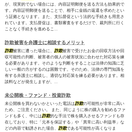
が、現実的でない場合には、内容証明郵便を送る方法も効果的で
す。内容証明郵便を送ることで、相手に金銭の返還を求めたとい
う証拠となります。また、支払督促という法的な手続きも用意さ
れています。支払督促は、書類審査をするだけで、裁判所に行く
ことなく手続きを進めるこ...
詐欺被害を弁護士に相談するメリット
詐欺
被害に遭った場合に、
詐欺
被害で受けたお金の回収方法や回
収可能性の判断、被害者の個人の被害状況に合わせた対応策を練
る必要があります。そのような判断をすることは法律の知識に乏
しい一般の方がするのは困難です。そのため、法律の専門知識を
有する弁護士に相談し、適切な対応策を練る必要があります。相
談料などが発生しますが、...
未公開株・ファンド・投資詐欺
未公開株を買わないかといった電話は
詐欺
の可能性が非常に高い
ため、ご注意ください。 また、同じように株の購入を勧めるファ
ンドも多く、中には
詐欺
的な手法で株を購入させるファンドも存
在しており、特に「元本を保証する」や「異常に高い利益率」な
どの内容で勧誘された場合、
詐欺
である可能性が高くなりま