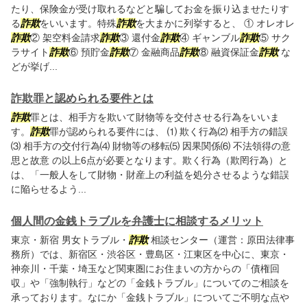
たり、保険金が受け取れるなどと騙してお金を振り込ませたりす
る
詐欺
をいいます。特殊
詐欺
を大まかに列挙すると、 ① オレオレ
詐欺
② 架空料金請求
詐欺
③ 還付金
詐欺
④ ギャンブル
詐欺
⑤ サク
ラサイト
詐欺
⑥ 預貯金
詐欺
⑦ 金融商品
詐欺
⑧ 融資保証金
詐欺
な
どが挙げ...
詐欺罪と認められる要件とは
詐欺
罪とは、相手方を欺いて財物等を交付させる行為をいいま
す。
詐欺
罪が認められる要件には、 ⑴ 欺く行為⑵ 相手方の錯誤
⑶ 相手方の交付行為⑷ 財物等の移転⑸ 因果関係⑹ 不法領得の意
思と故意 の以上6点が必要となります。欺く行為（欺罔行為）と
は、「一般人をして財物・財産上の利益を処分させるような錯誤
に陥らせるよう...
個人間の金銭トラブルを弁護士に相談するメリット
東京・新宿 男女トラブル・
詐欺
相談センター（運営：原田法律事
務所）では、新宿区・渋谷区・豊島区・江東区を中心に、東京・
神奈川・千葉・埼玉など関東圏にお住まいの方からの「債権回
収」や「強制執行」などの「金銭トラブル」についてのご相談を
承っております。なにか「金銭トラブル」についてご不明な点や